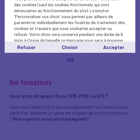
des cookies (sauf les cookies fonctionnels qui sont
nécessaires au fonctionnement du site). Le bouton
'Personnaliser vos choix' vous permet par ailleurs de
paramétrer individuellement les finalités de traitement des
cookies et traceurs que vous souhaitez accepter ou
refuser. Votre choix sera conservé pendant une durée de 6
mois à l'issue de laquelle ce message vous sera à nouveau
affiché..
Refuser
Choisir
Accepter
Vous pouvez modifier votre choix à tout moment en
cliquant sur le lien
'cookies'
en bas de page.
1
/12
Vos formateurs
Vous êtes dirigeant d'une TPE, PME, ou ETI ?
Vous avez besoin d'un accompagnement sur mesure pour
identifier, analyser et gérer les risques de votre entreprise
?
Nos experts vous accompagnent !