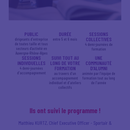
PUBLIC
DURÉE
SESSIONS
COLLECTIVES
dirigeants d'entreprise
entre 5 et 6 mois
de toutes taille et tous
4 demi-journées de
secteurs d’activité en
formation
Auvergne-Rhône-Alpes
SESSIONS
SUIVI TOUT AU
UNE
INDIVIDUELLES
LONG DE VOTRE
COMMUNAUTÉ
FORMATION
D’ALUMNI
4 demi-journées
d'accompagnement
au travers d'un
animée par l'équipe de
accompagnement
formation tout au long
individuel et d'ateliers
de l'année
collectifs
Ils ont suivi le programme !
Matthieu KURTZ, Chief Executive Officer - Sportair &