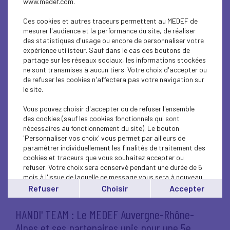
www.medef.com.
Ces cookies et autres traceurs permettent au MEDEF de
mesurer l'audience et la performance du site, de réaliser
des statistiques d'usage ou encore de personnaliser votre
1 avril 2026
ORIENTATION
FORMATION
expérience utilisteur. Sauf dans le cas des boutons de
partage sur les réseaux sociaux, les informations stockées
ÉCOLE ENTREPRISE
ÉVÉNEMENT
ne sont transmises à aucun tiers. Votre choix d'accepter ou
de refuser les cookies n'affectera pas votre navigation sur
le site.
Finale du Concours Créateurs d'Idées 2026 : la
nouvelle génération d'innovateurs est déjà là !
Vous pouvez choisir d'accepter ou de refuser l'ensemble
des cookies (sauf les cookies fonctionnels qui sont
nécessaires au fonctionnement du site). Le bouton
Lire l'article
'Personnaliser vos choix' vous permet par ailleurs de
paramétrer individuellement les finalités de traitement des
cookies et traceurs que vous souhaitez accepter ou
refuser. Votre choix sera conservé pendant une durée de 6
mois à l'issue de laquelle ce message vous sera à nouveau
affiché..
27 mars 2026
Refuser
Choisir
Accepter
HANDICAP
Vous pouvez modifier votre choix à tout moment en
cliquant sur le lien
'cookies'
en bas de page.
HANDI' TEAM : Le MEDEF Auvergne-Rhône-
Alpes et ses partenaires unis pour une 5e