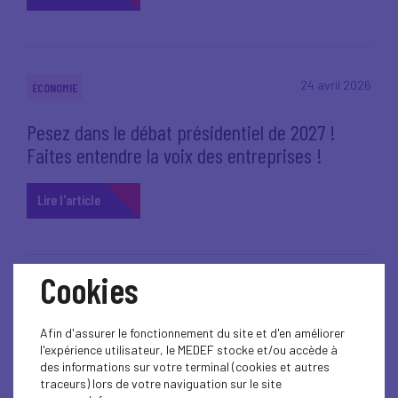
24 avril 2026
ÉCONOMIE
Pesez dans le débat présidentiel de 2027 !
Faites entendre la voix des entreprises !
Lire l'article
Cookies
14 avril 2026
VIE DU MEDEF AUVERGNE-RHÔNE-ALPES
Afin d'assurer le fonctionnement du site et d'en améliorer
La #REFAURA revient !
l'expérience utilisateur, le MEDEF stocke et/ou accède à
des informations sur votre terminal (cookies et autres
Lire l'article
traceurs) lors de votre naviguation sur le site