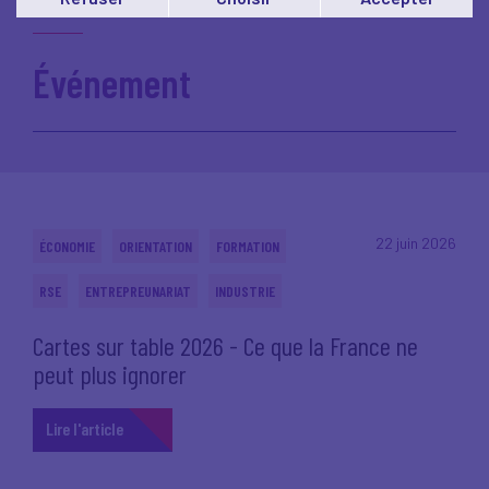
Vous pouvez modifier votre choix à tout moment en
cliquant sur le lien
'cookies'
en bas de page.
Événement
22 juin 2026
ÉCONOMIE
ORIENTATION
FORMATION
RSE
ENTREPREUNARIAT
INDUSTRIE
Cartes sur table 2026 - Ce que la France ne
peut plus ignorer
Lire l'article