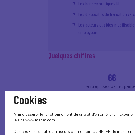
Les bonnes pratiques RH
Les dispositifs de transition vers
Les acteurs et aides mobilisabl
employeurs
Quelques chiffres
66
entreprises participant
Cookies
Afin d'assurer le fonctionnement du site et d'en améliorer l'expéri
le site www.medef.com.
« Le guide "M
Ces cookies et autres traceurs permettent au MEDEF de mesurer l'au
partagé avec