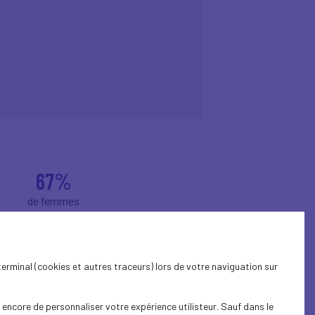
67%
de femmes
terminal (cookies et autres traceurs) lors de votre naviguation sur
ap. Il est également
encore de personnaliser votre expérience utilisteur. Sauf dans le
eurs. Merci pour ce