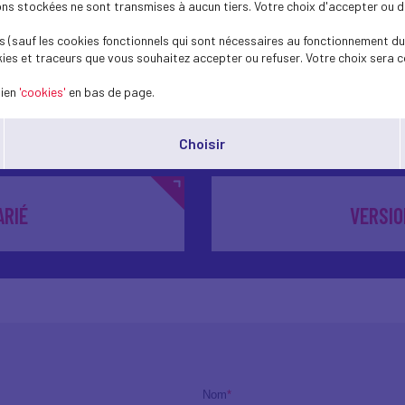
s stockées ne sont transmises à aucun tiers. Votre choix d'accepter ou de 
l. »
 (sauf les cookies fonctionnels qui sont nécessaires au fonctionnement du 
 PICHAT, Responsable Ressources Humaines - Sulpice TV
ies et traceurs que vous souhaitez accepter ou refuser. Votre choix sera c
lien
'cookies'
en bas de page.
vention de la désinsertion professionnelle et le ma
Choisir
ARIÉ
VERSIO