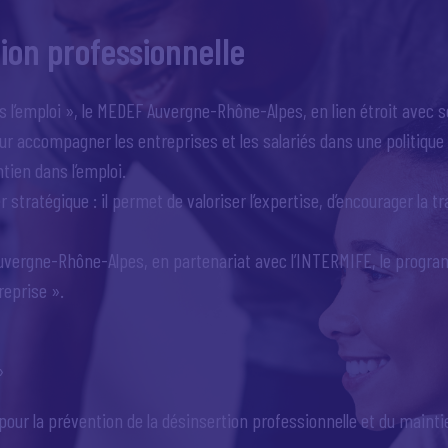
tion professionnelle
 l’emploi », le MEDEF Auvergne-Rhône-Alpes, en lien étroit avec 
ur accompagner les entreprises et les salariés dans une politique 
tien dans l’emploi.
r stratégique : il permet de valoriser l’expertise, d’encourager la
uvergne-Rhône-Alpes, en partenariat avec l’INTERMIFE, le programm
reprise ».
»
 pour la prévention de la désinsertion professionnelle et du mainti