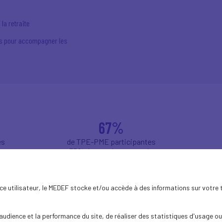
 la retraite
es pour accompagner les
67%
es
de TPE-PME participantes
et 33% de grandes entreprises
ence utilisateur, le MEDEF stocke et/ou accède à des informations sur votre 
aintien dans l'emploi" aide au quotidien notre référent santé sécurité et handic
dience et la performance du site, de réaliser des statistiques d'usage ou 
 les membres de notre CSE qui ont pu le communiquer auprès de nos collaborat