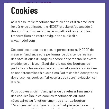
jusqu’au 13 juin 2025.
Cookies
Afin d'assurer le fonctionnement du site et d'en améliorer
Le Local accompagne les
l'expérience utilisateur, le MEDEF stocke et/ou accède à
des informations sur votre terminal (cookies et autres
startups, TPE et PME ancrées en
traceurs) lors de votre naviguation sur le site
www.medef.com.
région dans une dynamique de
Ces cookies et autres traceurs permettent au MEDEF de
croissance responsable
, à travers
mesurer l'audience et la performance du site, de réaliser
des statistiques d'usage ou encore de personnaliser votre
un programme structuré sur 12
expérience utilisteur. Sauf dans le cas des boutons de
mois. L’objectif : renforcer les
partage sur les réseaux sociaux, les informations stockées
ne sont transmises à aucun tiers. Votre choix d'accepter ou
performances des entreprises,
de refuser les cookies n'affectera pas votre navigation sur
le site.
soutenir leur capacité
Vous pouvez choisir d'accepter ou de refuser l'ensemble
d’innovation, faciliter leur mise en
des cookies (sauf les cookies fonctionnels qui sont
nécessaires au fonctionnement du site). Le bouton
réseau avec les décideurs
'Personnaliser vos choix' vous permet par ailleurs de