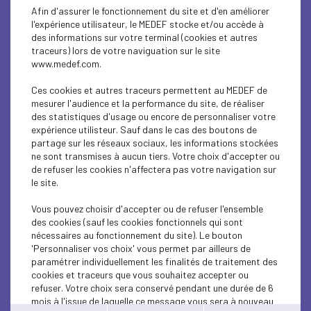
suivants :
Afin d'assurer le fonctionnement du site et d'en améliorer
l'expérience utilisateur, le MEDEF stocke et/ou accède à
Plasturgie-composites
des informations sur votre terminal (cookies et autres
Textile
traceurs) lors de votre naviguation sur le site
Industrie papier carton
www.medef.com.
Industrie de santé
Bois
Ces cookies et autres traceurs permettent au MEDEF de
mesurer l'audience et la performance du site, de réaliser
Candidats
des statistiques d'usage ou encore de personnaliser votre
expérience utilisteur. Sauf dans le cas des boutons de
Les collégiens, apprentis et lycéens tous niveaux de la
partage sur les réseaux sociaux, les informations stockées
région Auvergne-Rhône-Alpes
ne sont transmises à aucun tiers. Votre choix d'accepter ou
de refuser les cookies n'affectera pas votre navigation sur
Calendrier
le site.
Vous pouvez choisir d'accepter ou de refuser l'ensemble
Envoi des dossiers entre le 11septembre 2023 et le 15
des cookies (sauf les cookies fonctionnels qui sont
décembre 2023
nécessaires au fonctionnement du site). Le bouton
'Personnaliser vos choix' vous permet par ailleurs de
À la clé
paramétrer individuellement les finalités de traitement des
cookies et traceurs que vous souhaitez accepter ou
Un chèque d’une valeur de 1 000 € pour les cinq
refuser. Votre choix sera conservé pendant une durée de 6
équipes lauréates afin de les aider à développer leur
mois à l'issue de laquelle ce message vous sera à nouveau
projet innovant