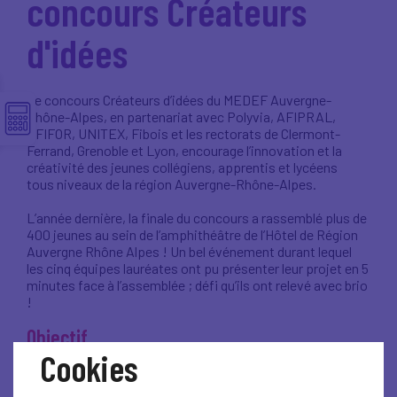
concours Créateurs
d'idées
Le concours Créateurs d’idées du MEDEF Auvergne-
Rhône-Alpes, en partenariat avec Polyvia, AFIPRAL,
AFIFOR, UNITEX, Fibois et les rectorats de Clermont-
Ferrand, Grenoble et Lyon, encourage l’innovation et la
créativité des jeunes collégiens, apprentis et lycéens
tous niveaux de la région Auvergne-Rhône-Alpes.
L’année dernière, la finale du concours a rassemblé plus de
400 jeunes au sein de l’amphithéâtre de l’Hôtel de Région
Auvergne Rhône Alpes ! Un bel événement durant lequel
les cinq équipes lauréates ont pu présenter leur projet en 5
minutes face à l’assemblée ; défi qu’ils ont relevé avec brio
!
Objectif
Cookies
Inviter les élèves à imaginer un produit ou un service
innovant, réalisable sous cinq ans, dans l’un des domaines