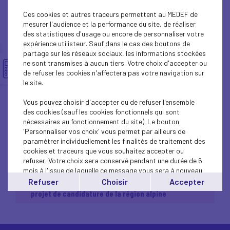
Olympiques et
Ces cookies et autres traceurs permettent au MEDEF de
mesurer l'audience et la performance du site, de réaliser
Paralympiques d'hiver
des statistiques d'usage ou encore de personnaliser votre
expérience utilisteur. Sauf dans le cas des boutons de
partage sur les réseaux sociaux, les informations stockées
2030 : le monde
ne sont transmises à aucun tiers. Votre choix d'accepter ou
de refuser les cookies n'affectera pas votre navigation sur
économique soutient le
le site.
Vous pouvez choisir d'accepter ou de refuser l'ensemble
projet de candidature
des cookies (sauf les cookies fonctionnels qui sont
nécessaires au fonctionnement du site). Le bouton
de la région alpine
'Personnaliser vos choix' vous permet par ailleurs de
paramétrer individuellement les finalités de traitement des
cookies et traceurs que vous souhaitez accepter ou
refuser. Votre choix sera conservé pendant une durée de 6
mois à l'issue de laquelle ce message vous sera à nouveau
CP Jeux Olympiques et Paralympiques d'hiver
affiché..
Refuser
Choisir
Accepter
2030 : le monde économique soutient le
Vous pouvez modifier votre choix à tout moment en
projet de candidature de la région alpine
cliquant sur le lien
'cookies'
en bas de page.