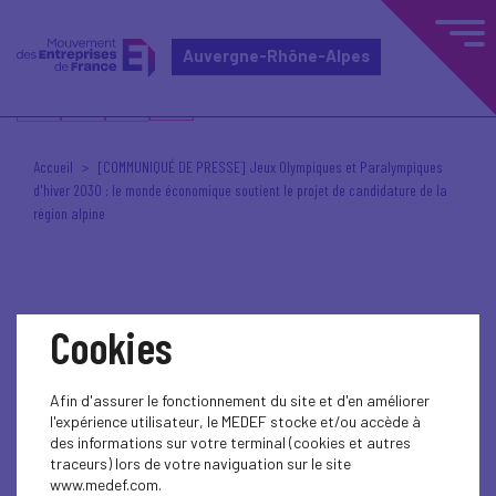
Auvergne-Rhône-Alpes
Accueil
[COMMUNIQUÉ DE PRESSE] Jeux Olympiques et Paralympiques
d'hiver 2030 : le monde économique soutient le projet de candidature de la
région alpine
Cookies
Posté le 31 juillet 2023 à 10h15
VIE DU MEDEF AUVERGNE-RHÔNE-ALPES
Afin d'assurer le fonctionnement du site et d'en améliorer
[COMMUNIQUÉ DE
l'expérience utilisateur, le MEDEF stocke et/ou accède à
des informations sur votre terminal (cookies et autres
PRESSE] Jeux
traceurs) lors de votre naviguation sur le site
www.medef.com.