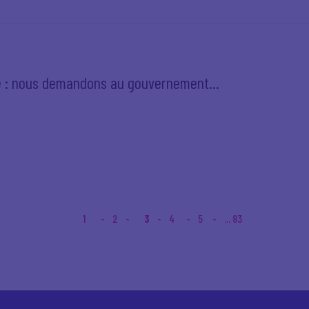
ce : nous demandons au gouvernement...
1
2
3
4
5
... 83