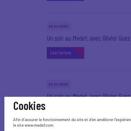
VIE DU MEDEF
Un soir au Medef, avec Olivier Guez -
Lire l'article
VIE DU MEDEF
Un soir au Medef, avec Olivier Guez -
Cookies
Lire l'article
Afin d'assurer le fonctionnement du site et d'en améliorer l'expéri
le site www.medef.com.