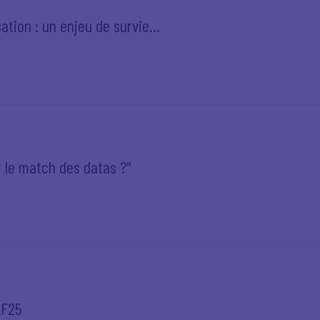
tion : un enjeu de survie...
 le match des datas ?"
EF25