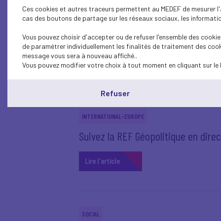
Ces cookies et autres traceurs permettent au MEDEF de mesurer l'au
cas des boutons de partage sur les réseaux sociaux, les information
INTERNATIONAL-EUROPE
REF Géopolitique - Où va le monde ? 
Vous pouvez choisir d'accepter ou de refuser l'ensemble des cookies
de paramétrer individuellement les finalités de traitement des cook
message vous sera à nouveau affiché..
Lire l'article
Vous pouvez modifier votre choix à tout moment en cliquant sur le 
Refuser
INTERNATIONAL-EUROPE
Suivez la REF Géopolitique en direct 
Lire l'article
SOCIAL