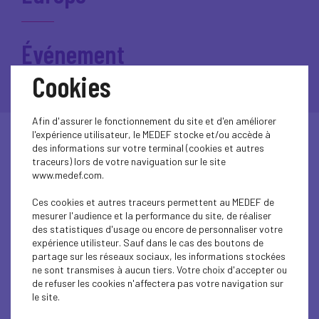
Événement
Cookies
Afin d'assurer le fonctionnement du site et d'en améliorer
l'expérience utilisateur, le MEDEF stocke et/ou accède à
des informations sur votre terminal (cookies et autres
12 février 2020
VIE DU MEDEF AUVERGNE-RHÔNE-ALPES
traceurs) lors de votre naviguation sur le site
www.medef.com.
Élection de Stéphane MOURTEROT - Nouveau
Ces cookies et autres traceurs permettent au MEDEF de
Président du MEDEF Loire-Nord Roanne
mesurer l'audience et la performance du site, de réaliser
des statistiques d'usage ou encore de personnaliser votre
expérience utilisteur. Sauf dans le cas des boutons de
Lire l'article
partage sur les réseaux sociaux, les informations stockées
ne sont transmises à aucun tiers. Votre choix d'accepter ou
de refuser les cookies n'affectera pas votre navigation sur
le site.