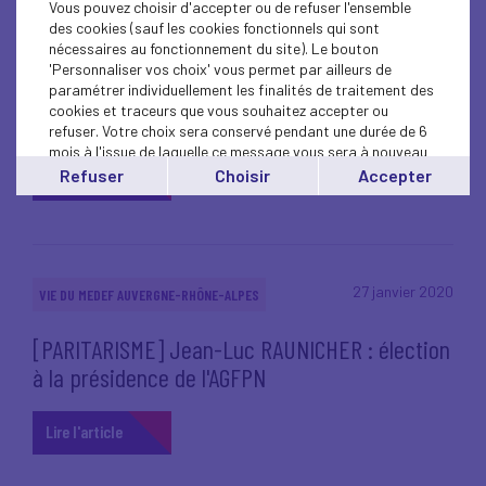
Vous pouvez choisir d'accepter ou de refuser l'ensemble
4 février 2020
VIE DU MEDEF AUVERGNE-RHÔNE-ALPES
des cookies (sauf les cookies fonctionnels qui sont
nécessaires au fonctionnement du site). Le bouton
[INTERVIEW] Jean-Luc Raunicher : « Une
'Personnaliser vos choix' vous permet par ailleurs de
mesure d'âge s'impose pour les futures
paramétrer individuellement les finalités de traitement des
cookies et traceurs que vous souhaitez accepter ou
retraites », Tout Lyon Affiches
refuser. Votre choix sera conservé pendant une durée de 6
mois à l'issue de laquelle ce message vous sera à nouveau
affiché..
Refuser
Choisir
Accepter
Lire l'article
Vous pouvez modifier votre choix à tout moment en
cliquant sur le lien
'cookies'
en bas de page.
27 janvier 2020
VIE DU MEDEF AUVERGNE-RHÔNE-ALPES
[PARITARISME] Jean-Luc RAUNICHER : élection
à la présidence de l'AGFPN
Lire l'article