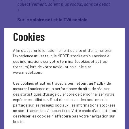
collectivement, soient plus vocaux dans ce débat
».
Sur le salaire net et la TVA sociale
«
La TVA sociale existe déjà puisque 50 milliards
Cookies
de financement de la protection sociale se font
par la TVA, et par ailleurs beaucoup plus par la
CSG. Une de nos ambitions c'est d'apporter de la
Afin d'assurer le fonctionnement du site et d'en améliorer
transparence, de la loyauté, de la clarté dans ce
l'expérience utilisateur, le MEDEF stocke et/ou accède à
débat. Tout comme sur les retraites, où la
des informations sur votre terminal (cookies et autres
capitalisation existe déjà via le Préfon dans la
traceurs) lors de votre naviguation sur le site
fonction publique et dans le privé via les 150
www.medef.com.
milliards d'ores et déjà placés spontanément, par
les salariés. Il faut arrêter de parler pour ne rien
Ces cookies et autres traceurs permettent au MEDEF de
dire. Quand on regarde la structure de
mesurer l'audience et la performance du site, de réaliser
consommation des ménages modestes, auxquels,
des statistiques d'usage ou encore de personnaliser votre
nous sommes particulièrement attentifs car il y a
expérience utilisteur. Sauf dans le cas des boutons de
un vrai sujet de pouvoir d'achat en France, on voit
partage sur les réseaux sociaux, les informations stockées
que le premier poste de dépenses des ménages
ne sont transmises à aucun tiers. Votre choix d'accepter ou
modestes, à 50 %, c'est le logement. Or il n'y a pas
de refuser les cookies n'affectera pas votre navigation sur
de TVA sur le logement, donc on peut augmenter
le site.
le taux de TVA, cela n'impactera pas les dépenses
de logement qui sont excessives malgré tout.