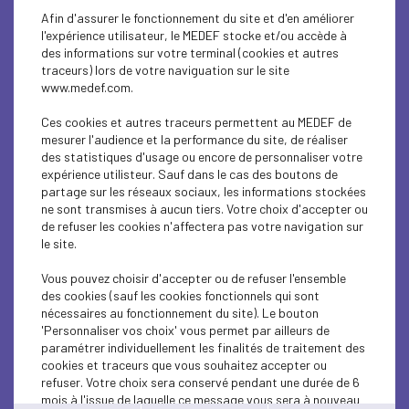
Afin d'assurer le fonctionnement du site et d'en améliorer
l'expérience utilisateur, le MEDEF stocke et/ou accède à
des informations sur votre terminal (cookies et autres
traceurs) lors de votre naviguation sur le site
SOCIAL
www.medef.com.
What are the missions of a representative?
Ces cookies et autres traceurs permettent au MEDEF de
(FR)
mesurer l'audience et la performance du site, de réaliser
des statistiques d'usage ou encore de personnaliser votre
expérience utilisteur. Sauf dans le cas des boutons de
Lire l'article
partage sur les réseaux sociaux, les informations stockées
ne sont transmises à aucun tiers. Votre choix d'accepter ou
de refuser les cookies n'affectera pas votre navigation sur
le site.
Vous pouvez choisir d'accepter ou de refuser l'ensemble
SOCIAL
des cookies (sauf les cookies fonctionnels qui sont
nécessaires au fonctionnement du site). Le bouton
What is a mandate? (FR)
'Personnaliser vos choix' vous permet par ailleurs de
paramétrer individuellement les finalités de traitement des
cookies et traceurs que vous souhaitez accepter ou
Lire l'article
refuser. Votre choix sera conservé pendant une durée de 6
mois à l'issue de laquelle ce message vous sera à nouveau