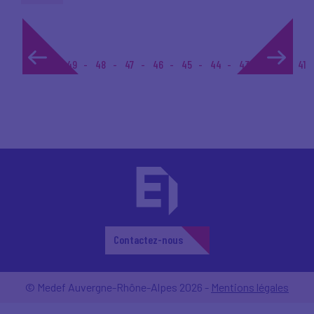
1...
49
48
47
46
45
44
43
42
41
Contactez-nous
© Medef Auvergne-Rhône-Alpes 2026 -
Mentions légales