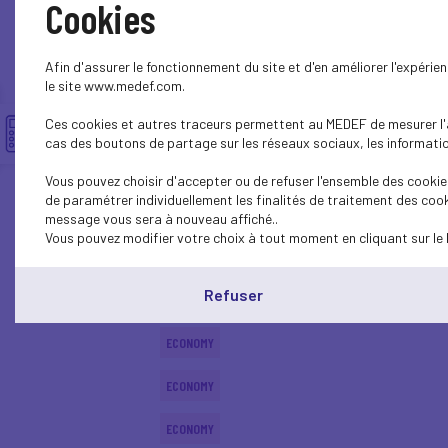
Cookies
ECONOMY
Afin d'assurer le fonctionnement du site et d'en améliorer l'expéri
ECONOMY
le site www.medef.com.
Ces cookies et autres traceurs permettent au MEDEF de mesurer l'au
ECONOMY
cas des boutons de partage sur les réseaux sociaux, les information
ECONOMY
Vous pouvez choisir d'accepter ou de refuser l'ensemble des cookies
de paramétrer individuellement les finalités de traitement des cook
SOCIAL
message vous sera à nouveau affiché..
Vous pouvez modifier votre choix à tout moment en cliquant sur le 
ECONOMY
Refuser
ECONOMY
ECONOMY
ECONOMY
ECONOMY