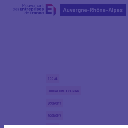
Auvergne-Rhône-Alpes
Home
Actualités nationales
Actualités nationale
SOCIAL
EDUCATION-TRAINING
ECONOMY
ECONOMY
SOCIAL