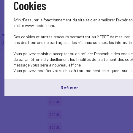
Cookies
ECONOMY
Afin d'assurer le fonctionnement du site et d'en améliorer l'expéri
SOCIAL
le site www.medef.com.
Ces cookies et autres traceurs permettent au MEDEF de mesurer l'au
PROFESSIONAL TRAINING
cas des boutons de partage sur les réseaux sociaux, les information
SOCIAL
Vous pouvez choisir d'accepter ou de refuser l'ensemble des cookies
de paramétrer individuellement les finalités de traitement des cook
SOCIAL
message vous sera à nouveau affiché..
Vous pouvez modifier votre choix à tout moment en cliquant sur le 
SOCIAL
Refuser
SOCIAL
SOCIAL
SOCIAL
SOCIAL