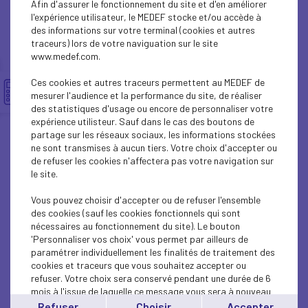
Afin d'assurer le fonctionnement du site et d'en améliorer
SOCIAL
l'expérience utilisateur, le MEDEF stocke et/ou accède à
des informations sur votre terminal (cookies et autres
CSR
traceurs) lors de votre naviguation sur le site
www.medef.com.
SOCIAL
Ces cookies et autres traceurs permettent au MEDEF de
PARITY-DIVERSITY
mesurer l'audience et la performance du site, de réaliser
des statistiques d'usage ou encore de personnaliser votre
expérience utilisteur. Sauf dans le cas des boutons de
ECONOMY
partage sur les réseaux sociaux, les informations stockées
ne sont transmises à aucun tiers. Votre choix d'accepter ou
ECONOMY
de refuser les cookies n'affectera pas votre navigation sur
le site.
SOCIAL
Vous pouvez choisir d'accepter ou de refuser l'ensemble
MEDEF LIFE
des cookies (sauf les cookies fonctionnels qui sont
nécessaires au fonctionnement du site). Le bouton
'Personnaliser vos choix' vous permet par ailleurs de
MEDEF LIFE
paramétrer individuellement les finalités de traitement des
cookies et traceurs que vous souhaitez accepter ou
MEDEF LIFE
refuser. Votre choix sera conservé pendant une durée de 6
mois à l'issue de laquelle ce message vous sera à nouveau
ECONOMY
affiché..
Refuser
Choisir
Accepter