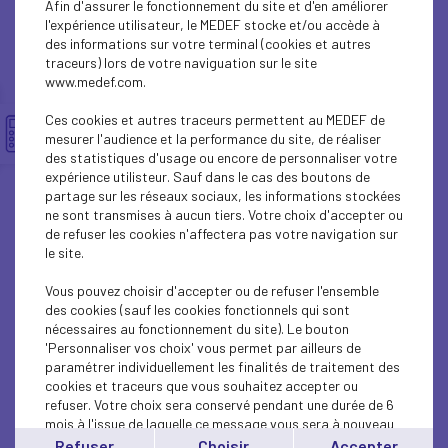
Afin d'assurer le fonctionnement du site et d'en améliorer
SOCIAL
l'expérience utilisateur, le MEDEF stocke et/ou accède à
des informations sur votre terminal (cookies et autres
CSR
traceurs) lors de votre naviguation sur le site
www.medef.com.
SOCIAL
Ces cookies et autres traceurs permettent au MEDEF de
PARITY-DIVERSITY
mesurer l'audience et la performance du site, de réaliser
des statistiques d'usage ou encore de personnaliser votre
expérience utilisteur. Sauf dans le cas des boutons de
ECONOMY
partage sur les réseaux sociaux, les informations stockées
ne sont transmises à aucun tiers. Votre choix d'accepter ou
ECONOMY
de refuser les cookies n'affectera pas votre navigation sur
le site.
SOCIAL
Vous pouvez choisir d'accepter ou de refuser l'ensemble
MEDEF LIFE
des cookies (sauf les cookies fonctionnels qui sont
nécessaires au fonctionnement du site). Le bouton
'Personnaliser vos choix' vous permet par ailleurs de
MEDEF LIFE
paramétrer individuellement les finalités de traitement des
cookies et traceurs que vous souhaitez accepter ou
MEDEF LIFE
refuser. Votre choix sera conservé pendant une durée de 6
mois à l'issue de laquelle ce message vous sera à nouveau
ECONOMY
affiché..
Refuser
Choisir
Accepter