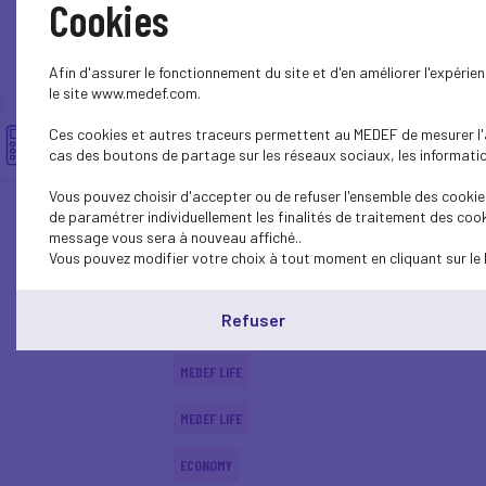
Cookies
CSR
Afin d'assurer le fonctionnement du site et d'en améliorer l'expéri
SOCIAL
le site www.medef.com.
Ces cookies et autres traceurs permettent au MEDEF de mesurer l'au
PARITY-DIVERSITY
cas des boutons de partage sur les réseaux sociaux, les information
ECONOMY
Vous pouvez choisir d'accepter ou de refuser l'ensemble des cookies
de paramétrer individuellement les finalités de traitement des cook
ECONOMY
message vous sera à nouveau affiché..
Vous pouvez modifier votre choix à tout moment en cliquant sur le 
SOCIAL
Refuser
MEDEF LIFE
MEDEF LIFE
MEDEF LIFE
ECONOMY