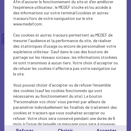
Afin d'assurer le fonctionnement du site et d'en améliorer
SOCIAL
l'expérience utilisateur, le MEDEF stocke et/ou accède à
des informations sur votre terminal (cookies et autres
CSR
traceurs) lors de votre naviguation sur le site
www.medef.com.
SOCIAL
Ces cookies et autres traceurs permettent au MEDEF de
PARITY-DIVERSITY
mesurer l'audience et la performance du site, de réaliser
des statistiques d'usage ou encore de personnaliser votre
expérience utilisteur. Sauf dans le cas des boutons de
ECONOMY
partage sur les réseaux sociaux, les informations stockées
ne sont transmises à aucun tiers. Votre choix d'accepter ou
ECONOMY
de refuser les cookies n'affectera pas votre navigation sur
le site.
SOCIAL
Vous pouvez choisir d'accepter ou de refuser l'ensemble
MEDEF LIFE
des cookies (sauf les cookies fonctionnels qui sont
nécessaires au fonctionnement du site). Le bouton
'Personnaliser vos choix' vous permet par ailleurs de
MEDEF LIFE
paramétrer individuellement les finalités de traitement des
cookies et traceurs que vous souhaitez accepter ou
MEDEF LIFE
refuser. Votre choix sera conservé pendant une durée de 6
mois à l'issue de laquelle ce message vous sera à nouveau
ECONOMY
affiché..
Refuser
Choisir
Accepter