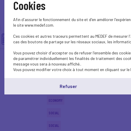
Cookies
ECONOMY
Afin d'assurer le fonctionnement du site et d'en améliorer l'expéri
SOCIAL
le site www.medef.com.
Ces cookies et autres traceurs permettent au MEDEF de mesurer l'au
ECONOMY
cas des boutons de partage sur les réseaux sociaux, les information
SOCIAL
Vous pouvez choisir d'accepter ou de refuser l'ensemble des cookies
de paramétrer individuellement les finalités de traitement des cook
SOCIAL
message vous sera à nouveau affiché..
Vous pouvez modifier votre choix à tout moment en cliquant sur le 
SOCIAL
Refuser
SOCIAL
ECONOMY
SOCIAL
SOCIAL