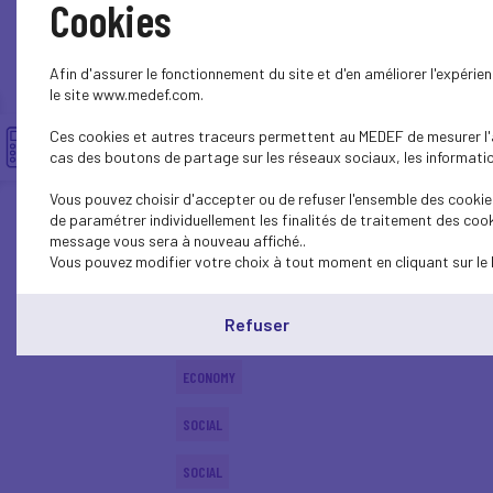
Cookies
ECONOMY
Afin d'assurer le fonctionnement du site et d'en améliorer l'expéri
SOCIAL
le site www.medef.com.
Ces cookies et autres traceurs permettent au MEDEF de mesurer l'au
ECONOMY
cas des boutons de partage sur les réseaux sociaux, les information
SOCIAL
Vous pouvez choisir d'accepter ou de refuser l'ensemble des cookies
de paramétrer individuellement les finalités de traitement des cook
SOCIAL
message vous sera à nouveau affiché..
Vous pouvez modifier votre choix à tout moment en cliquant sur le 
SOCIAL
Refuser
SOCIAL
ECONOMY
SOCIAL
SOCIAL