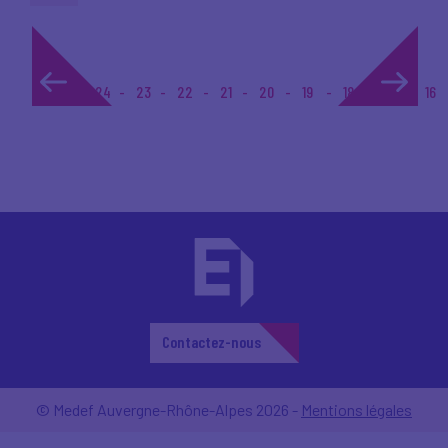
1...
24
23
22
21
20
19
18
17
16
Contactez-nous
© Medef Auvergne-Rhône-Alpes 2026 -
Mentions légales