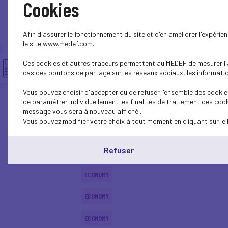
Cookies
ECONOMY
Afin d'assurer le fonctionnement du site et d'en améliorer l'expéri
ECONOMY
le site www.medef.com.
Ces cookies et autres traceurs permettent au MEDEF de mesurer l'au
ECONOMY
cas des boutons de partage sur les réseaux sociaux, les information
ECONOMY
Vous pouvez choisir d'accepter ou de refuser l'ensemble des cookies
de paramétrer individuellement les finalités de traitement des cook
ECONOMY
message vous sera à nouveau affiché..
Vous pouvez modifier votre choix à tout moment en cliquant sur le 
ECONOMY
Refuser
ECONOMY
ECONOMY
ECONOMY
ECONOMY