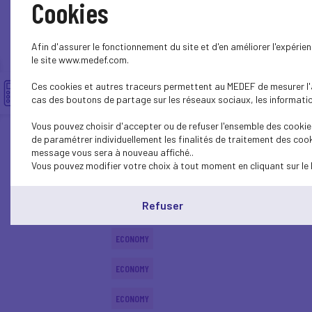
Cookies
ECONOMY
Afin d'assurer le fonctionnement du site et d'en améliorer l'expéri
ECONOMY
le site www.medef.com.
Ces cookies et autres traceurs permettent au MEDEF de mesurer l'au
ECONOMY
cas des boutons de partage sur les réseaux sociaux, les information
ECONOMY
Vous pouvez choisir d'accepter ou de refuser l'ensemble des cookies
de paramétrer individuellement les finalités de traitement des cook
ECONOMY
message vous sera à nouveau affiché..
Vous pouvez modifier votre choix à tout moment en cliquant sur le 
ECONOMY
Refuser
ECONOMY
ECONOMY
ECONOMY
ECONOMY