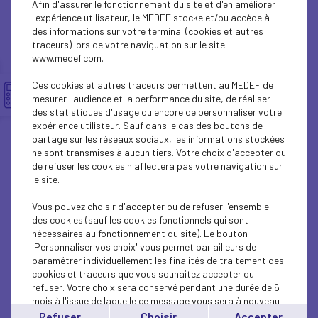
Afin d'assurer le fonctionnement du site et d'en améliorer
ECONOMY
l'expérience utilisateur, le MEDEF stocke et/ou accède à
des informations sur votre terminal (cookies et autres
ECONOMY
traceurs) lors de votre naviguation sur le site
www.medef.com.
ECONOMY
Ces cookies et autres traceurs permettent au MEDEF de
ECONOMY
mesurer l'audience et la performance du site, de réaliser
des statistiques d'usage ou encore de personnaliser votre
expérience utilisteur. Sauf dans le cas des boutons de
ECONOMY
partage sur les réseaux sociaux, les informations stockées
ne sont transmises à aucun tiers. Votre choix d'accepter ou
ECONOMY
de refuser les cookies n'affectera pas votre navigation sur
le site.
ECONOMY
Vous pouvez choisir d'accepter ou de refuser l'ensemble
ECONOMY
des cookies (sauf les cookies fonctionnels qui sont
nécessaires au fonctionnement du site). Le bouton
'Personnaliser vos choix' vous permet par ailleurs de
ECONOMY
paramétrer individuellement les finalités de traitement des
cookies et traceurs que vous souhaitez accepter ou
ECONOMY
refuser. Votre choix sera conservé pendant une durée de 6
mois à l'issue de laquelle ce message vous sera à nouveau
ECONOMY
affiché..
Refuser
Choisir
Accepter