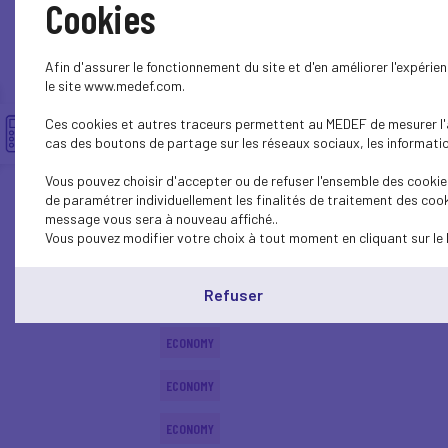
Cookies
ECONOMY
Afin d'assurer le fonctionnement du site et d'en améliorer l'expéri
ECONOMY
le site www.medef.com.
Ces cookies et autres traceurs permettent au MEDEF de mesurer l'au
ECONOMY
cas des boutons de partage sur les réseaux sociaux, les information
ECONOMY
Vous pouvez choisir d'accepter ou de refuser l'ensemble des cookies
de paramétrer individuellement les finalités de traitement des cook
ECONOMY
message vous sera à nouveau affiché..
Vous pouvez modifier votre choix à tout moment en cliquant sur le 
ECONOMY
Refuser
ECONOMY
ECONOMY
ECONOMY
ECONOMY