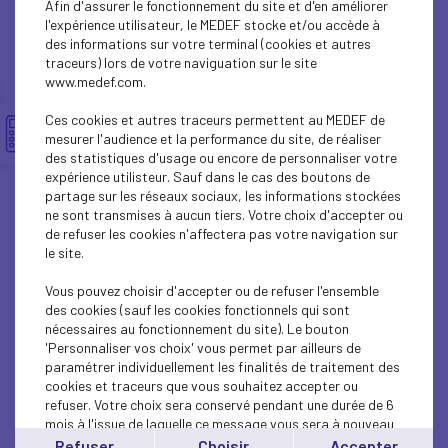
Afin d'assurer le fonctionnement du site et d'en améliorer
ECONOMY
l'expérience utilisateur, le MEDEF stocke et/ou accède à
des informations sur votre terminal (cookies et autres
ECONOMY
traceurs) lors de votre naviguation sur le site
www.medef.com.
ECONOMY
Ces cookies et autres traceurs permettent au MEDEF de
ECONOMY
mesurer l'audience et la performance du site, de réaliser
des statistiques d'usage ou encore de personnaliser votre
expérience utilisteur. Sauf dans le cas des boutons de
ECONOMY
partage sur les réseaux sociaux, les informations stockées
ne sont transmises à aucun tiers. Votre choix d'accepter ou
ECONOMY
de refuser les cookies n'affectera pas votre navigation sur
le site.
ECONOMY
Vous pouvez choisir d'accepter ou de refuser l'ensemble
ECONOMY
des cookies (sauf les cookies fonctionnels qui sont
nécessaires au fonctionnement du site). Le bouton
'Personnaliser vos choix' vous permet par ailleurs de
ECONOMY
paramétrer individuellement les finalités de traitement des
cookies et traceurs que vous souhaitez accepter ou
ECONOMY
refuser. Votre choix sera conservé pendant une durée de 6
mois à l'issue de laquelle ce message vous sera à nouveau
ECONOMY
affiché..
Refuser
Choisir
Accepter