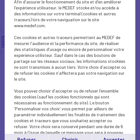
Afin d'assurer le fonctionnement du site et d'en améliorer
ECONOMY
l'expérience utilisateur, le MEDEF stocke et/ou accède à
des informations sur votre terminal (cookies et autres
ECONOMY
traceurs) lors de votre naviguation sur le site
www.medef.com.
ECONOMY
Ces cookies et autres traceurs permettent au MEDEF de
ECONOMY
mesurer l'audience et la performance du site, de réaliser
des statistiques d'usage ou encore de personnaliser votre
expérience utilisteur. Sauf dans le cas des boutons de
ECONOMY
partage sur les réseaux sociaux, les informations stockées
ne sont transmises à aucun tiers. Votre choix d'accepter ou
ECONOMY
de refuser les cookies n'affectera pas votre navigation sur
le site.
ECONOMY
Vous pouvez choisir d'accepter ou de refuser l'ensemble
ECONOMY
des cookies (sauf les cookies fonctionnels qui sont
nécessaires au fonctionnement du site). Le bouton
'Personnaliser vos choix' vous permet par ailleurs de
ECONOMY
paramétrer individuellement les finalités de traitement des
cookies et traceurs que vous souhaitez accepter ou
ECONOMY
refuser. Votre choix sera conservé pendant une durée de 6
mois à l'issue de laquelle ce message vous sera à nouveau
ECONOMY
affiché..
Refuser
Choisir
Accepter