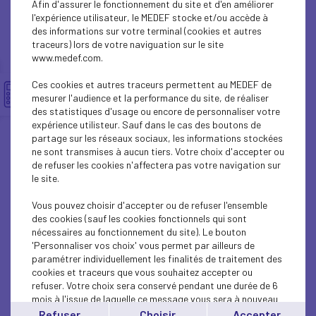
Afin d'assurer le fonctionnement du site et d'en améliorer
ECONOMY
l'expérience utilisateur, le MEDEF stocke et/ou accède à
des informations sur votre terminal (cookies et autres
ECONOMY
traceurs) lors de votre naviguation sur le site
www.medef.com.
ECONOMY
Ces cookies et autres traceurs permettent au MEDEF de
ECONOMY
mesurer l'audience et la performance du site, de réaliser
des statistiques d'usage ou encore de personnaliser votre
expérience utilisteur. Sauf dans le cas des boutons de
ECONOMY
partage sur les réseaux sociaux, les informations stockées
ne sont transmises à aucun tiers. Votre choix d'accepter ou
ECONOMY
de refuser les cookies n'affectera pas votre navigation sur
le site.
ECONOMY
Vous pouvez choisir d'accepter ou de refuser l'ensemble
ECONOMY
des cookies (sauf les cookies fonctionnels qui sont
nécessaires au fonctionnement du site). Le bouton
'Personnaliser vos choix' vous permet par ailleurs de
ECONOMY
paramétrer individuellement les finalités de traitement des
cookies et traceurs que vous souhaitez accepter ou
ECONOMY
refuser. Votre choix sera conservé pendant une durée de 6
mois à l'issue de laquelle ce message vous sera à nouveau
ECONOMY
affiché..
Refuser
Choisir
Accepter