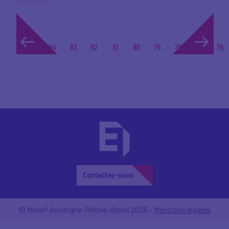
1...
84
83
82
81
80
79
78
77
76
Contactez-nous
© Medef Auvergne-Rhône-Alpes 2026 -
Mentions légales