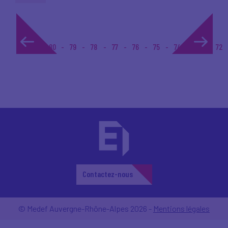
1...
80
79
78
77
76
75
74
73
72
Contactez-nous
© Medef Auvergne-Rhône-Alpes 2026 -
Mentions légales