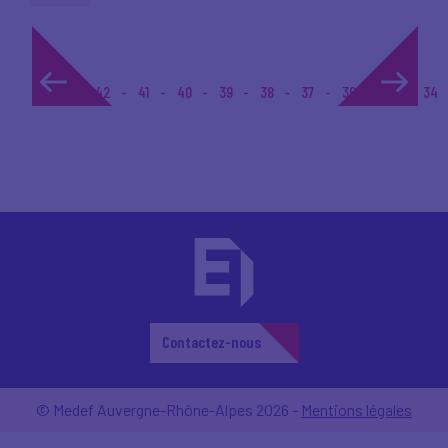
1...
42
41
40
39
38
37
36
35
34
Contactez-nous
© Medef Auvergne-Rhône-Alpes 2026 -
Mentions légales