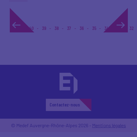
1...
40
39
38
37
36
35
34
33
32
Contactez-nous
© Medef Auvergne-Rhône-Alpes 2026 -
Mentions légales