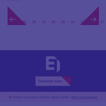
1...
29
28
27
26
25
24
23
22
21
Contactez-nous
© Medef Auvergne-Rhône-Alpes 2026 -
Mentions légales