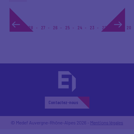
1...
28
27
26
25
24
23
22
21
20
Contactez-nous
© Medef Auvergne-Rhône-Alpes 2026 -
Mentions légales