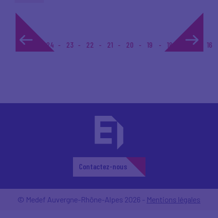
1...
24
23
22
21
20
19
18
17
16
Contactez-nous
© Medef Auvergne-Rhône-Alpes 2026 -
Mentions légales