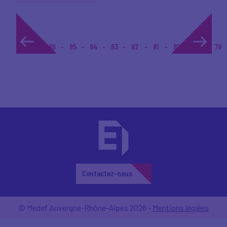
1...
86
85
84
83
82
81
80
79
78
Contactez-nous
© Medef Auvergne-Rhône-Alpes 2026 -
Mentions légales