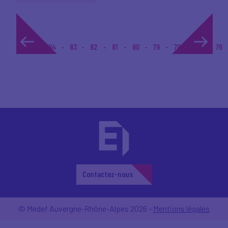
1...
84
83
82
81
80
79
78
77
76
Contactez-nous
© Medef Auvergne-Rhône-Alpes 2026 -
Mentions légales