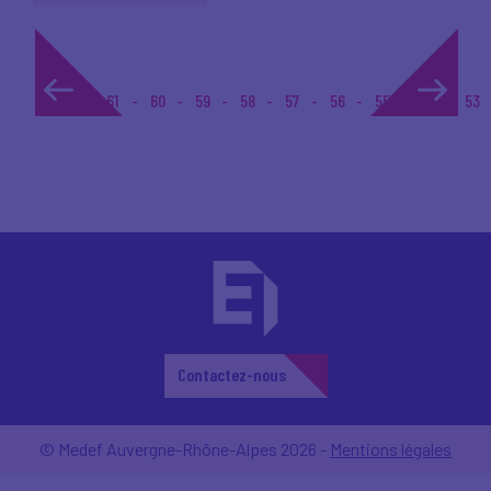
1...
61
60
59
58
57
56
55
54
53
Contactez-nous
© Medef Auvergne-Rhône-Alpes 2026 -
Mentions légales