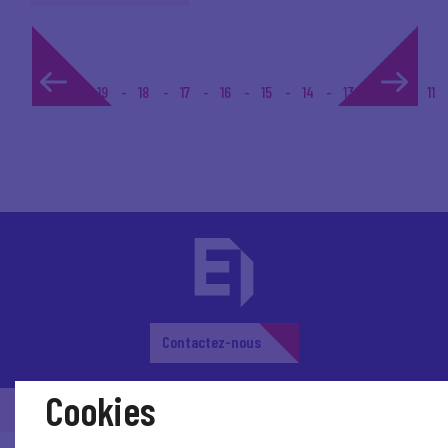
1...
19
18
17
16
15
14
13
12
11
Contactez-nous
Cookies
© Medef Auvergne-Rhône-Alpes 2026 -
Mentions légales