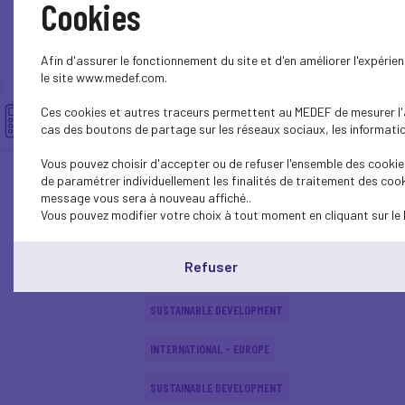
Cookies
ECONOMY
Afin d'assurer le fonctionnement du site et d'en améliorer l'expéri
SUSTAINABLE DEVELOPMENT
le site www.medef.com.
Ces cookies et autres traceurs permettent au MEDEF de mesurer l'au
SUSTAINABLE DEVELOPMENT
cas des boutons de partage sur les réseaux sociaux, les information
SUSTAINABLE DEVELOPMENT
Vous pouvez choisir d'accepter ou de refuser l'ensemble des cookies
de paramétrer individuellement les finalités de traitement des cook
SUSTAINABLE DEVELOPMENT
message vous sera à nouveau affiché..
Vous pouvez modifier votre choix à tout moment en cliquant sur le 
INTERNATIONAL - EUROPE
Refuser
SUSTAINABLE DEVELOPMENT
SUSTAINABLE DEVELOPMENT
INTERNATIONAL - EUROPE
SUSTAINABLE DEVELOPMENT