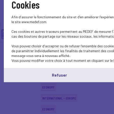
Cookies
INTERNATIONAL - EUROPE
Afin d'assurer le fonctionnement du site et d'en améliorer l'expéri
INTERNATIONAL - EUROPE
le site www.medef.com.
Ces cookies et autres traceurs permettent au MEDEF de mesurer l'au
ECONOMY
cas des boutons de partage sur les réseaux sociaux, les information
INTERNATIONAL - EUROPE
Vous pouvez choisir d'accepter ou de refuser l'ensemble des cookies
de paramétrer individuellement les finalités de traitement des cook
ECONOMY
message vous sera à nouveau affiché..
Vous pouvez modifier votre choix à tout moment en cliquant sur le 
ECONOMY
Refuser
ECONOMY
ECONOMY
INTERNATIONAL - EUROPE
ECONOMY