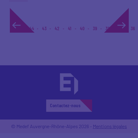
1...
44
43
42
41
40
39
38
37
36
Contactez-nous
© Medef Auvergne-Rhône-Alpes 2026 -
Mentions légales