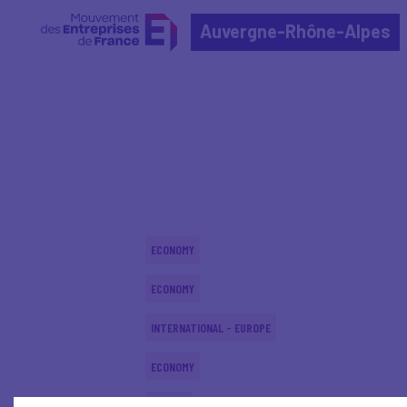
Auvergne-Rhône-Alpes
Home
Actualités nationales
Actualités nationale
ECONOMY
ECONOMY
INTERNATIONAL - EUROPE
ECONOMY
DIGITAL