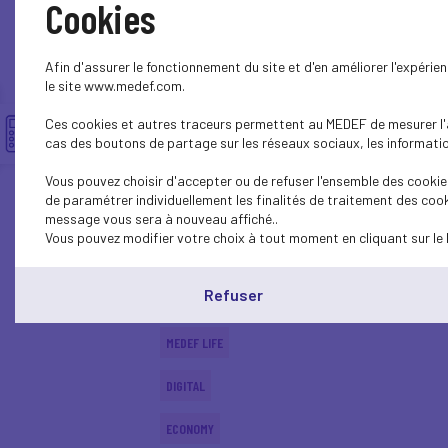
Cookies
MEDEF LIFE
Afin d'assurer le fonctionnement du site et d'en améliorer l'expéri
ECONOMY
le site www.medef.com.
Ces cookies et autres traceurs permettent au MEDEF de mesurer l'au
DIGITAL
cas des boutons de partage sur les réseaux sociaux, les information
ECONOMY
Vous pouvez choisir d'accepter ou de refuser l'ensemble des cookies
de paramétrer individuellement les finalités de traitement des cook
ECONOMY
message vous sera à nouveau affiché..
Vous pouvez modifier votre choix à tout moment en cliquant sur le 
SUSTAINABLE DEVELOPMENT
Refuser
DIGITAL
MEDEF LIFE
DIGITAL
ECONOMY