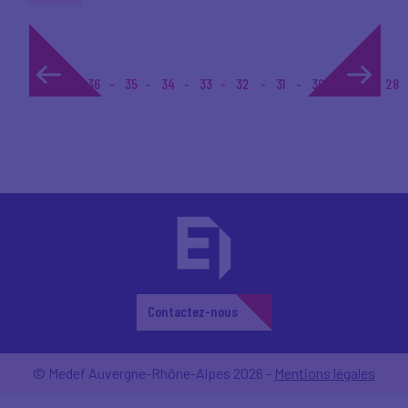
1...
36
35
34
33
32
31
30
29
28
Contactez-nous
© Medef Auvergne-Rhône-Alpes 2026 -
Mentions légales