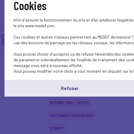
Cookies
SUSTAINABLE DEVELOPMENT
Afin d'assurer le fonctionnement du site et d'en améliorer l'expéri
INTERNATIONAL - EUROPE
le site www.medef.com.
Ces cookies et autres traceurs permettent au MEDEF de mesurer l'au
INTERNATIONAL - EUROPE
cas des boutons de partage sur les réseaux sociaux, les information
SUSTAINABLE DEVELOPMENT
Vous pouvez choisir d'accepter ou de refuser l'ensemble des cookies
de paramétrer individuellement les finalités de traitement des cook
SOCIAL
message vous sera à nouveau affiché..
Vous pouvez modifier votre choix à tout moment en cliquant sur le 
ECONOMY
Refuser
INTERNATIONAL - EUROPE
INTERNATIONAL - EUROPE
SUSTAINABLE DEVELOPMENT
ECONOMY