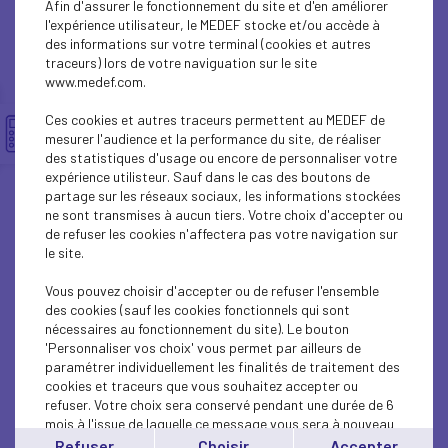
Afin d'assurer le fonctionnement du site et d'en améliorer
SUSTAINABLE DEVELOPMENT
l'expérience utilisateur, le MEDEF stocke et/ou accède à
des informations sur votre terminal (cookies et autres
SUSTAINABLE DEVELOPMENT
traceurs) lors de votre naviguation sur le site
www.medef.com.
INTERNATIONAL - EUROPE
Ces cookies et autres traceurs permettent au MEDEF de
INTERNATIONAL - EUROPE
mesurer l'audience et la performance du site, de réaliser
des statistiques d'usage ou encore de personnaliser votre
expérience utilisteur. Sauf dans le cas des boutons de
SUSTAINABLE DEVELOPMENT
partage sur les réseaux sociaux, les informations stockées
ne sont transmises à aucun tiers. Votre choix d'accepter ou
SOCIAL
de refuser les cookies n'affectera pas votre navigation sur
le site.
ECONOMY
Vous pouvez choisir d'accepter ou de refuser l'ensemble
INTERNATIONAL - EUROPE
des cookies (sauf les cookies fonctionnels qui sont
nécessaires au fonctionnement du site). Le bouton
'Personnaliser vos choix' vous permet par ailleurs de
INTERNATIONAL - EUROPE
paramétrer individuellement les finalités de traitement des
cookies et traceurs que vous souhaitez accepter ou
SUSTAINABLE DEVELOPMENT
refuser. Votre choix sera conservé pendant une durée de 6
mois à l'issue de laquelle ce message vous sera à nouveau
ECONOMY
affiché..
Refuser
Choisir
Accepter