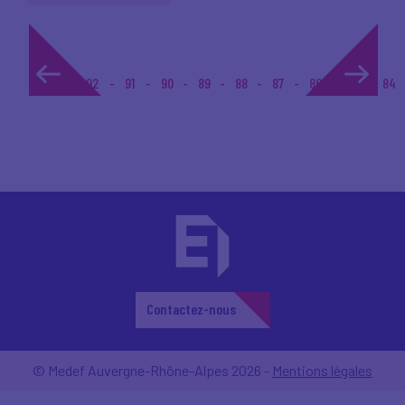
1...
92
91
90
89
88
87
86
85
84
Contactez-nous
© Medef Auvergne-Rhône-Alpes 2026 -
Mentions légales